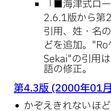
「■海津式ロー
2.6.1版から第
引用、姓・名
どを追加。"Ro^
Sekai"の引
語の修正。
第4.3版 (2000年01
かぞえきれないほど