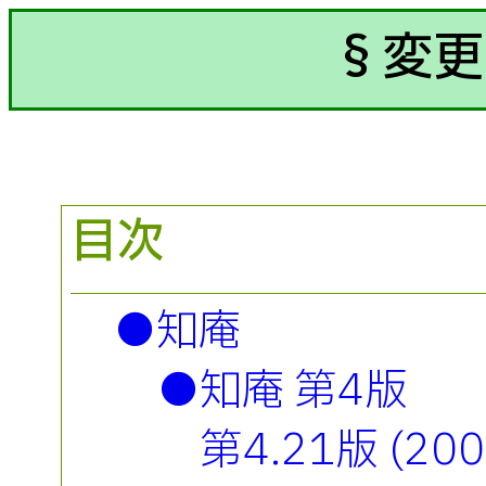
§変更
目次
●知庵
●知庵 第4版
第4.21版 (20