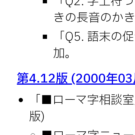
「Q2. 字上
きの長音のかき
「Q5. 語末の
加。
第4.12版 (2000年0
「■ローマ字相談室」(
版)