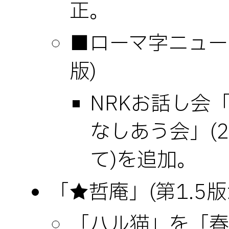
正。
■ローマ字ニュース
版)
NRKお話し会
なしあう会」(2
て)を追加。
「★哲庵」(第1.5版
「ハル猫」を「春