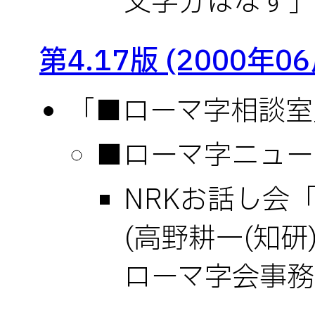
文字分はなす
第4.17版 (2000年0
「■ローマ字相談室」(
■ローマ字ニュース
NRKお話し会
(高野耕一(知研)
ローマ字会事務