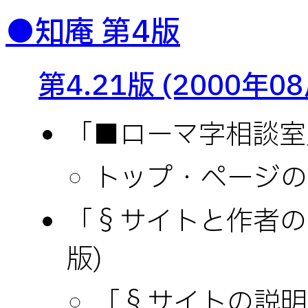
●知庵 第4版
第4.21版 (2000年0
「■ローマ字相談室」(
トップ・ページの
「§サイトと作者の説
版)
「§サイトの説明」