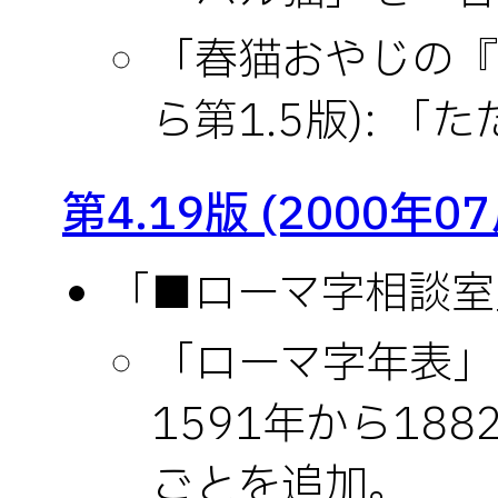
「春猫おやじの『
ら第1.5版): 
第4.19版 (2000年0
「■ローマ字相談室」(
「ローマ字年表」(第
1591年から18
ごとを追加。