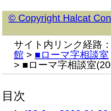
© Copyright Halcat Con
サイト内リンク経路
館
>
■ローマ字相談室
> ■ローマ字相談室(20
目次