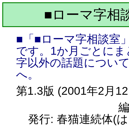
■ローマ字相談室
■「■ローマ字相談室
です。1か月ごとにま
字以外の話題につい
へ。
第1.3版 (2001年2月1
編
発行: 春猫連続体(