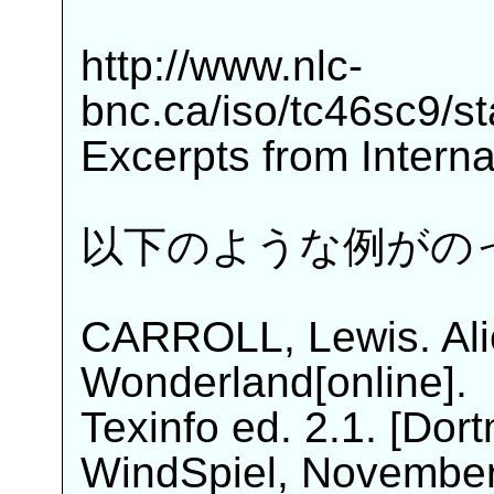
http://www.nlc-
bnc.ca/iso/tc46sc9/s
Excerpts from Intern
以下のような例がの
CARROLL, Lewis. Alic
Wonderland[online].
Texinfo ed. 2.1. [Do
WindSpiel, Novembe