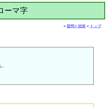
のローマ字
<
質問と回答
<
トップ
ん。