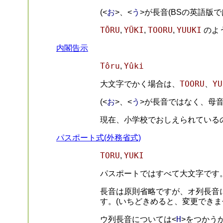
お
う
(<
>、<
>が長音(BSの英語版で
TŌRU
YŪKI
TOORU
YUUKI
,
,
,
のよ
内閣告示
Tôru
Yûki
,
TOORU
YU
大文字でかく場合は、
、
お
う
(<
>、<
>が長音ではなく、母音
現在、小学校でおしえられている
パスポート式(外務省式)
TORU
YUKI
,
パスポートではすべて大文字です
長音は原則省略ですが、オ列長音
す。(いちどきめると、変更できま
H
ウ列長音については<
>をつかう