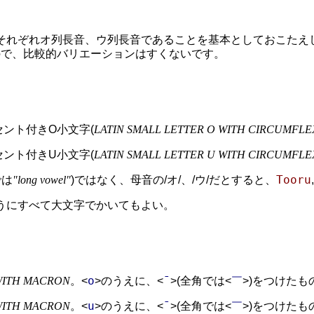
それぞれオ列長音、ウ列長音であることを基本としておこたえ
ので、比較的バリエーションはすくないです。
ント付きO小文字(
LATIN SMALL LETTER O WITH CIRCUMFLE
ント付きU小文字(
LATIN SMALL LETTER U WITH CIRCUMFLE
Tooru
では
"long vowel"
)ではなく、母音の/オ/、/ウ/だとすると、
うにすべて大文字でかいてもよい。
o
¯
￣
 WITH MACRON
。<
>のうえに、<
>(全角では<
>)をつけたも
u
¯
￣
 WITH MACRON
。<
>のうえに、<
>(全角では<
>)をつけたも