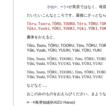
お
う
(<
>、<
>が長音ではなく、母音
だいたいこんなところです。最後にざっとな
Tôru
Tooru
TÔRU
TOORU
Tōru
TŌRU
TO
,
,
,
,
,
,
Yûki
Yuuki
YÛKI
YUUKI
Yūki
YŪKI
YU
,
,
,
,
,
,
書体をかえると、
Tôru, Tooru, TÔRU, TOORU, Tōru, TŌRU, T
Yûki, Yuuki, YÛKI, YUUKI, Yūki, YŪKI, YUKI
Tôru, Tooru, TÔRU, TOORU, Tōru, TŌRU, TO
Yûki, Yuuki, YÛKI, YUUKI, Yūki, YŪKI, YUKI
Tôru, Tooru, TÔRU, TOORU, Tōru, TŌRU, TO
Yûki, Yuuki, YÛKI, YUUKI, Yūki, YŪKI, YUKI
などなど…。
おこのみのものをおえらびください。まよう
≡‥≡海津知緒(KAIZU Haruo)