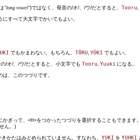
Tooru
は
"long vowel"
)ではなく、母音の/オ/、/ウ/だとすると、
,
うにすべて大文字でかいてもよい。
UKI
TÔRU
YÛKI
でもかまわない。もちろん、
,
でもよい。
Tooru
Yuuki
の/オ/、/ウ/だとすると、小文字でも
,
になる。
のは、このつづりです。
。
H
にかぎって、<
>をつかったつづりを選択することもできます
せん。)
YUKI
YUHKI
かきかたはみとめられていません。すなわち、
を