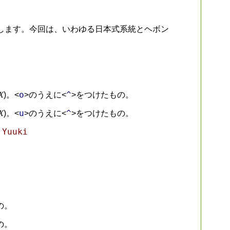
します。今回は、いわゆる日本式系統とヘボン
o
^
X
)。<
>のうえに<
>をつけたもの。
u
^
X
)。<
>のうえに<
>をつけたもの。
Yuuki
,
の。
の。