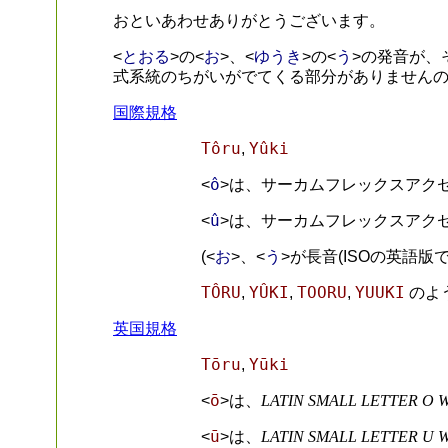
おといあわせありがとうございます。
とおる
お
ゆうき
う
<
>の<
>、<
>の<
>の発音が、
式系統のちがいがでてくる部分がありません
国際規格
Tôru
Yûki
,
ô
<
>は、サーカムフレックスアクセ
û
<
>は、サーカムフレックスアクセ
お
う
(<
>、<
>が長音(ISOの英語版
TÔRU
YÛKI
TOORU
YUUKI
,
,
,
のよ
英国規格
Tōru
Yūki
,
ō
<
>は、
LATIN SMALL LETTER O
ū
<
>は、
LATIN SMALL LETTER U