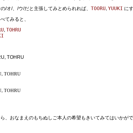
TOORU
YUUKI
の/オ/、/ウ/だと主張してみとめられれば、
,
にす
らべてみると、
RU
TOHRU
,
KI
ORU, TOHRU
RU, TOHRU
RU, TOHRU
なら、おなまえのもちぬしご本人の希望もきいてみてはいかが