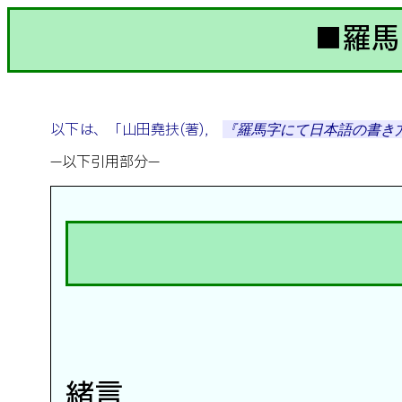
■羅馬
以下は、「山田堯扶(著)，
『羅馬字にて日本語の書き
—以下引用部分—
緒言