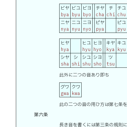
ビヤ
ビユ
ビヨ
チヤ
チ
チユ
bya
byu
byo
cha
chi
chu
ニヤ
ニユ
ニヨ
ピヤ
ピユ
nya
nyu
nyo
pya
pyu
ヒヤ
ヒユ
ヒヨ
キヤ
キユ
hya
hyu
hyo
kya
kyu
シヤ
シ
シユ
シヨ
ツ
sha
shi
shu
sho
tsu
此外に二つの音あり即ち
グワ
クワ
gwa
kwa
此の二つの音の用ひ方は第七条
第六条
長き音を書くには第三条の規則