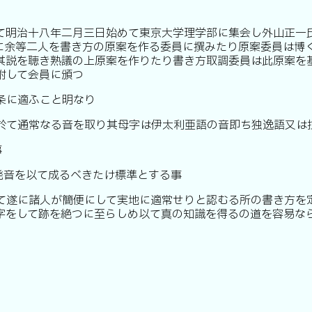
て明治十八年二月三日始めて東京大学理学部に集会し外山正一
に余等二人を書き方の原案を作る委員に撰みたり原案委員は博
其説を聴き熟議の上原案を作りたり書き方取調委員は此原案を
附して会員に頒つ
条に適ふこと明なり
於て通常なる音を取り其母字は伊太利亜語の音即ち独逸語又は
事
発音を以て成るべきたけ標準とする事
て遂に諸人が簡便にして実地に適常せりと認むる所の書き方を
字をして跡を絶つに至らしめ以て真の知識を得るの道を容易な