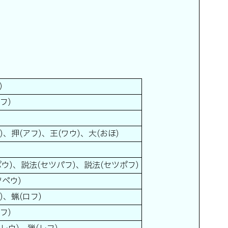
)
フ)
)、押(アフ)、王(ワウ)、大(おほ)
ウ)、説法(セツパフ)、説法(セツポフ)
ツペウ)
)、蝋(ロフ)
フ)