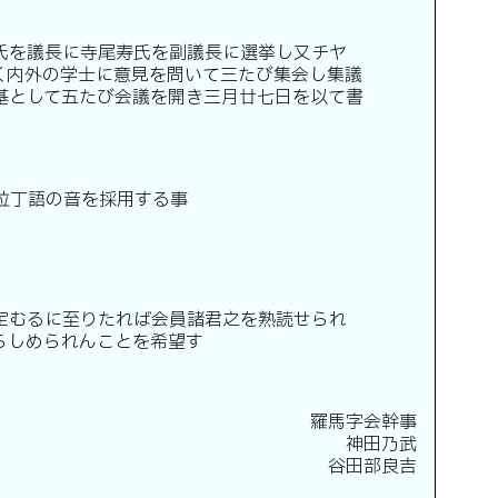
氏を議長に寺尾寿氏を副議長に選挙し又チヤ
く内外の学士に意見を問いて三たび集会し集議
基として五たび会議を開き三月廿七日を以て書
拉丁語の音を採用する事
定むるに至りたれば会員諸君之を熟読せられ
らしめられんことを希望す
羅馬字会幹事
神田乃武
谷田部良吉