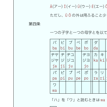
(アー)
(イー)
(ウー)
(エー)
Ā
Ī
Ū
Ē
ただし、
の外は用ふること少
Ū
Ō
第四条
一つの子字と一つの母字とを以
バ
ビ
ブ
ベ
ボ
ダ
ba
bi
bu
be
bo
da
ヂヤ
ヂ
ヂユ
ヂヨ
カ
キ
ジヤ
ジ
ジユ
ジヨ
ka
ki
ja
ji
ju
jo
パ
ピ
プ
ペ
ポ
ラ
リ
pa
pi
pu
pe
po
ra
ri
ワ
wa
「ハ」を「ワ」と読むときは
wa