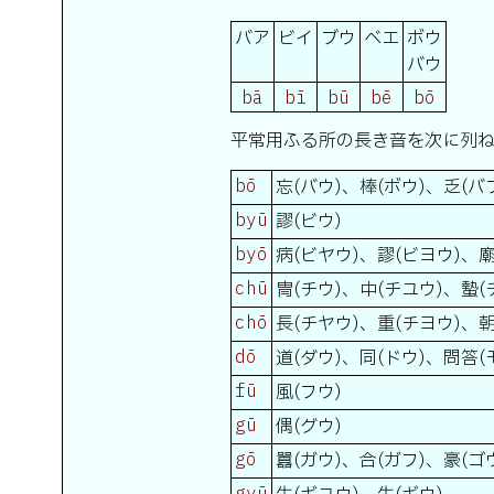
バア
ビイ
ブウ
ベエ
ボウ
バウ
bā
bī
bū
bē
bō
平常用ふる所の長き音を次に列
bō
忘(バウ)、棒(ボウ)、乏(バ
byū
謬(ビウ)
byō
病(ビヤウ)、謬(ビヨウ)、廟
chū
冑(チウ)、中(チユウ)、蟄(
chō
長(チヤウ)、重(チヨウ)、朝
dō
道(ダウ)、同(ドウ)、問答(
fū
風(フウ)
gū
偶(グウ)
gō
囂(ガウ)、合(ガフ)、豪(ゴ
gyū