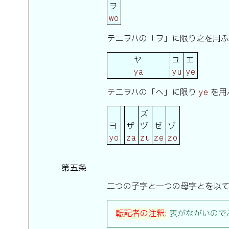
ヲ
wo
テニヲハの「ヲ」に限り之を用
ヤ
ユ
エ
ya
yu
ye
テニヲハの「ヘ」に限り
を用
ye
ズ
ヨ
ザ
ヅ
ゼ
ゾ
yo
za
zu
ze
zo
第五条
二つの子字と一つの母字とを以
転記者の注釈:
表がながいので