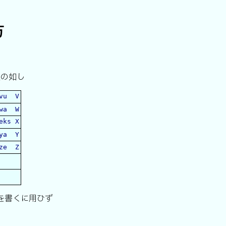
方
次の如し
u V
wa W
ks X
ya Y
ze Z
を書くに用ひず