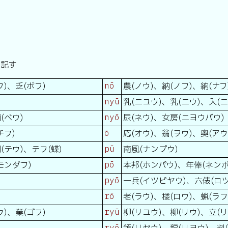
ね記す
フ)、乏(ボフ)
nō
農(ノウ)、納(ノフ)、納(ナフ
nyū
乳(ニユウ)、乳(ニウ)、入(ニ
(ベウ)
nyō
尿(ネウ)、女房(ニヨウバウ)
チフ)
ō
応(オウ)、翁(ヲウ)、奥(アウ
(テウ)、テフ(蝶)
pū
南風(ナンプウ)
モンダフ)
pō
本邦(ホンパウ)、年俸(ネンポ
pyō
一兵(イツピヤウ)、六俵(ロ
rō
老(ラウ)、楼(ロウ)、蝋(ラフ
ウ)、業(ゴフ)
ryū
柳(リユウ)、柳(リウ)、立(リ
ryō