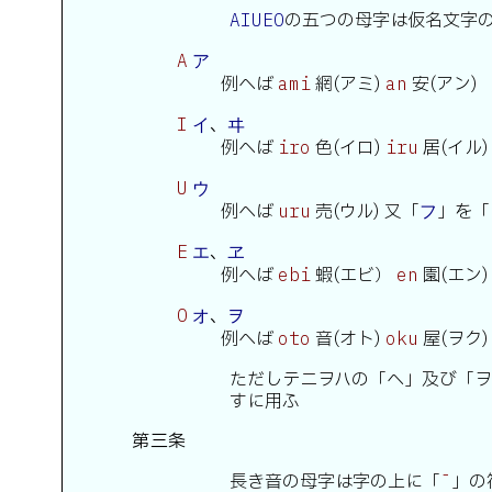
の五つの母字は仮名文字
AIUEO
A
ア
例へば
網(アミ)
安(アン)
ami
an
、
I
イ
ヰ
例へば
色(イロ)
居(イル
iro
iru
U
ウ
例へば
売(ウル) 又「
」を「
uru
フ
、
E
エ
ヱ
例へば
蝦(エビ）
園(エン
ebi
en
、
O
オ
ヲ
例へば
音(オト)
屋(ヲク
oto
oku
ただしテニヲハの「ヘ」及び「
すに用ふ
第三条
長き音の母字は字の上に「
」の
¯