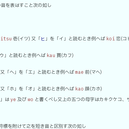
の音を表はすこと次の如し
)
壱(イツ) 又「
」を「イ」と読むとき例へば
恋(コ
itsu
ヒ
koi
ウ」と読むとき例へば
買(カフ)
kau
) 又「ヘ」を「エ」と読むとき例へば
前(マヘ)
mae
) 又「ホ」を「オ」と読むとき例へば
顔(カホ)
kao
ヲ」は
及び
と書くべし又上の五つの母字はカキクケコ、
ye
wo
符標を附けて之を短き音と区別す次の如し