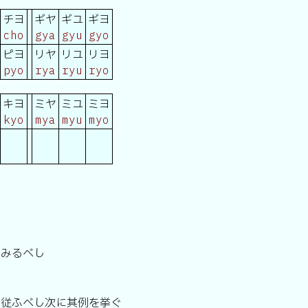
チヨ
ギヤ
ギユ
ギヨ
cho
gya
gyu
gyo
ピヨ
リヤ
リユ
リヨ
pyo
rya
ryu
ryo
キヨ
ミヤ
ミユ
ミヨ
kyo
mya
myu
myo
をみるべし
に従ふべし次に其例を挙ぐ