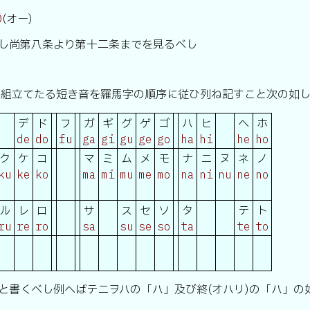
(オー)
Ō
し尚第八条より第十二条までを見るべし
て組立てたる短き音を羅馬字の順序に従ひ列ね記すこと次の如
デ
ド
フ
ガ
ギ
グ
ゲ
ゴ
ハ
ヒ
ヘ
ホ
de
do
fu
ga
gi
gu
ge
go
ha
hi
he
ho
ク
ケ
コ
マ
ミ
ム
メ
モ
ナ
ニ
ヌ
ネ
ノ
ku
ke
ko
ma
mi
mu
me
mo
na
ni
nu
ne
no
ル
レ
ロ
サ
ス
セ
ソ
タ
テ
ト
ru
re
ro
sa
su
se
so
ta
te
to
と書くべし例へばテニヲハの「ハ」及び終(オハリ)の「ハ」の