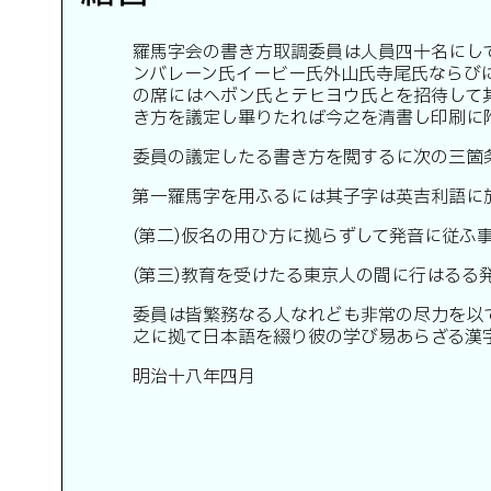
羅馬字会の書き方取調委員は人員四十名にし
ンバレーン氏イービー氏外山氏寺尾氏ならび
の席にはヘボン氏とテヒヨウ氏とを招待して
き方を議定し畢りたれば今之を清書し印刷に
委員の議定したる書き方を閲するに次の三箇
第一羅馬字を用ふるには其子字は英吉利語に
(第二)仮名の用ひ方に拠らずして発音に従ふ
(第三)教育を受けたる東京人の間に行はるる
委員は皆繁務なる人なれども非常の尽力を以
之に拠て日本語を綴り彼の学び易あらざる漢
明治十八年四月