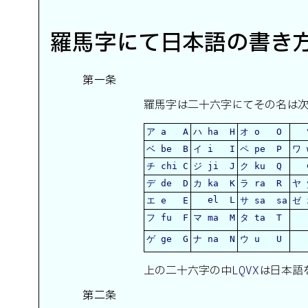
羅馬字にて日本語の書き
第一条
羅馬字は二十六字にてその名は
v
ア a A
ハ ha H
オ o O
ベ be B
イ i I
ペ pe P
ワ 
e
チ chi C
ジ ji J
ク ku Q
デ de D
カ ka K
ラ ra R
ヤ 
el L
エ e E
サ sa sa
ゼ 
フ fu F
マ ma M
タ ta T
ゲ ge G
ナ na N
ウ u U
上の二十六字の中
は日本語
LQVX
第二条