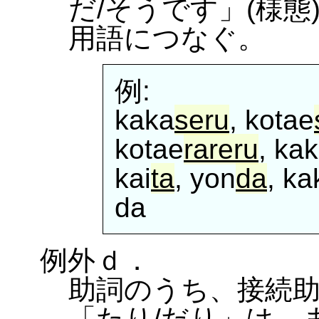
だ/そうです」(様
用語につなぐ。
例:
kaka
seru
, kotae
kotae
rareru
, kak
kai
ta
, yon
da
, ka
da
例外ｄ．
助詞のうち、接続助
「たり/だり」は、