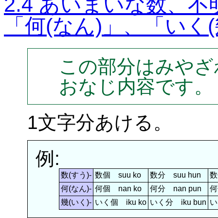
2.4 あいまいな数、
「何(なん)」、「いく
この部分はみやざ
おなじ内容です。
1文字分あける。
例:
数(すう)-
数個 suu ko
数分 suu hun
数
何(なん)-
何個 nan ko
何分 nan pun
何
幾(いく)-
いく個 iku ko
いく分 iku bun
い