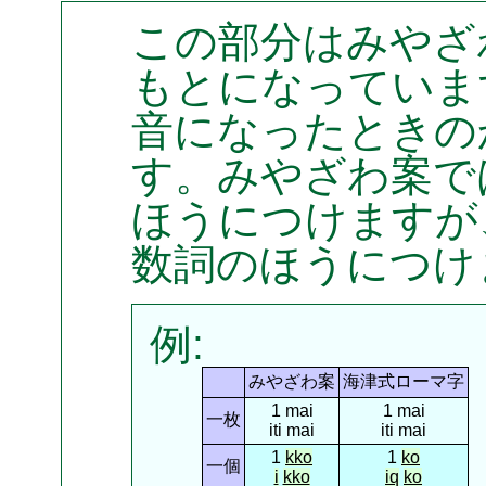
この部分はみやざ
もとになっていま
音になったときの
す。みやざわ案で
ほうにつけますが
数詞のほうにつけ
例:
みやざわ案
海津式ローマ字
1 mai
1 mai
一枚
iti mai
iti mai
1
kko
1
ko
一個
i
kko
iq
ko