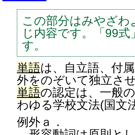
この部分はみやざわ
じ内容です。「99
す。
単語
は、自立語、付
外をのぞいて独立させ
単語
の認定は、一般
わゆる学校文法(国文法
例外ａ．
形容動詞は原則と