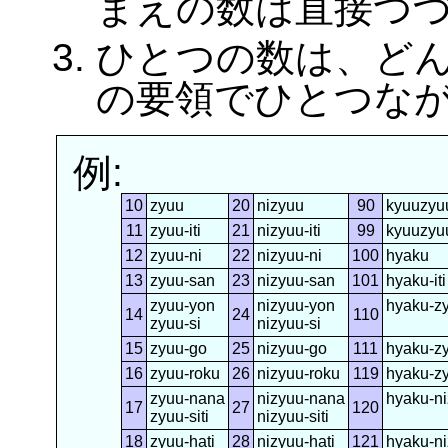
まえの数は直接つ
ひとつの数は、ど
の要領でひとつな
例:
10
zyuu
20
nizyuu
90
kyuuzyu
11
zyuu-iti
21
nizyuu-iti
99
kyuuzyu
12
zyuu-ni
22
nizyuu-ni
100
hyaku
13
zyuu-san
23
nizyuu-san
101
hyaku-iti
zyuu-yon
nizyuu-yon
hyaku-z
14
24
110
zyuu-si
nizyuu-si
15
zyuu-go
25
nizyuu-go
111
hyaku-zy
16
zyuu-roku
26
nizyuu-roku
119
hyaku-z
zyuu-nana
nizyuu-nana
hyaku-n
17
27
120
zyuu-siti
nizyuu-siti
18
zyuu-hati
28
nizyuu-hati
121
hyaku-ni