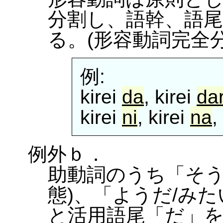
分割し、語幹、語
る。(形容動詞完全分
例:
kirei
da
, kirei
da
kirei
ni
, kirei
na
,
例外ｂ．
助動詞のうち「そう
態)、「ようだ/みた
と活用語尾「だ」