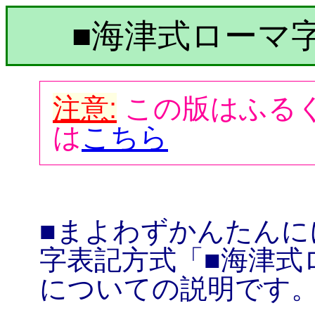
■海津式ローマ字
注意:
この版はふる
は
こちら
■まよわずかんたんに
字表記方式「■海津式
についての説明です