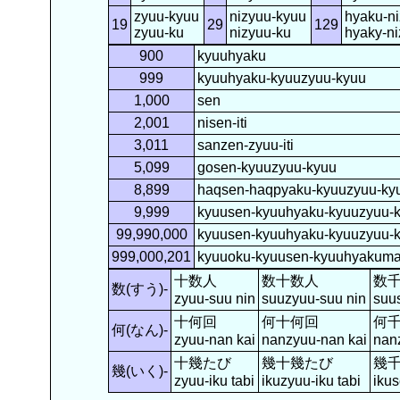
zyuu-kyuu
nizyuu-kyuu
hyaku-n
19
29
129
zyuu-ku
nizyuu-ku
hyaky-ni
900
kyuuhyaku
999
kyuuhyaku-kyuuzyuu-kyuu
1,000
sen
2,001
nisen-iti
3,011
sanzen-zyuu-iti
5,099
gosen-kyuuzyuu-kyuu
8,899
haqsen-haqpyaku-kyuuzyuu-ky
9,999
kyuusen-kyuuhyaku-kyuuzyuu-
99,990,000
kyuusen-kyuuhyaku-kyuuzyuu-
999,000,201
kyuuoku-kyuusen-kyuuhyakuman
十数人
数十数人
数
数(すう)-
zyuu-suu nin
suuzyuu-suu nin
suu
十何回
何十何回
何
何(なん)-
zyuu-nan kai
nanzyuu-nan kai
nan
十幾たび
幾十幾たび
幾
幾(いく)-
zyuu-iku tabi
ikuzyuu-iku tabi
ikus