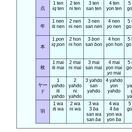
1 ten
2 ten
3 ten
4 ten
5
点
iq
ten
ni ten
san ten
yon ten
go
1 nen
2 nen
3 nen
4 nen
5
年
iti nen
ni nen
san nen
yo
nen
go
1
pon
2 hon
3
bon
4 hon
5
iq
pon
ni hon
san
bon
yon hon
go
本
1 mai
2 mai
3 mai
4 mai
5
枚
iti mai
ni mai
san mai
yon mai
go
yo
mai
1
2
3 yahdo
4 yahdo
ヤー
yahdo
yahdo
san
yon
y
iti
ni
yahdo
yahdo
ド
yahdo
yahdo
y
1 wa
2 wa
3 wa
4 wa
5
iti wa
ni wa
3
ba
4
ba
g
羽
san wa
yon wa
san
ba
yon
ba