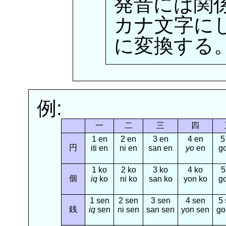
発音には関
カナ文字に
に変換する。
例:
一
二
三
四
1 en
2 en
3 en
4 en
5
円
iti en
ni en
san en
yo
en
g
1 ko
2 ko
3 ko
4 ko
5
個
iq
ko
ni ko
san ko
yon ko
g
1 sen
2 sen
3 sen
4 sen
5
銭
iq
sen
ni sen
san sen
yon sen
go