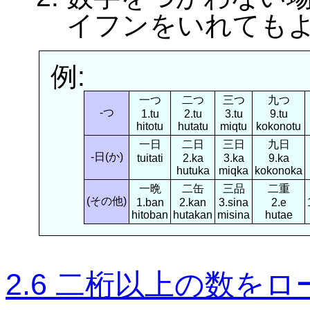
イフンをいれても
例:
一つ
二つ
三つ
九つ
-つ
1.tu
2.tu
3.tu
9.tu
hitotu
hutatu
miqtu
kokonotu
一日
二日
三日
九日
-日(か)
tuitati
2.ka
3.ka
9.ka
hutuka
miqka
kokonoka
一晩
二缶
三品
二重
(その他)
1.ban
2.kan
3.sina
2.e
hitoban
hutakan
misina
hutae
2.6 二桁以上の数を