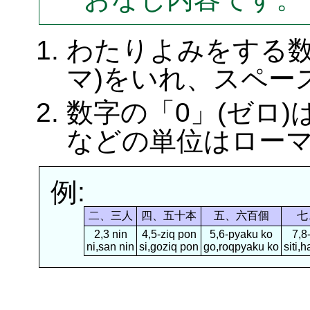
わたりよみをする
マ)をいれ、スペー
数字の「0」(ゼロ
などの単位はローマ
例:
二、三人
四、五十本
五、六百個
七
2,3 nin
4,5-ziq pon
5,6-pyaku ko
7,8
ni,san nin
si,goziq pon
go,roqpyaku ko
siti,