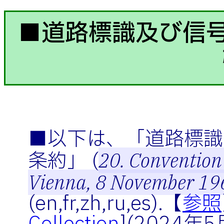
■道路標識及び信号
■以下は、「道路標識
条約」 (
20. Convention 
Vienna, 8 November 19
(en,fr,zh,ru,es).【
参照