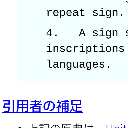
repeat sign.
A sign s
inscriptions
languages.
引用者の補足