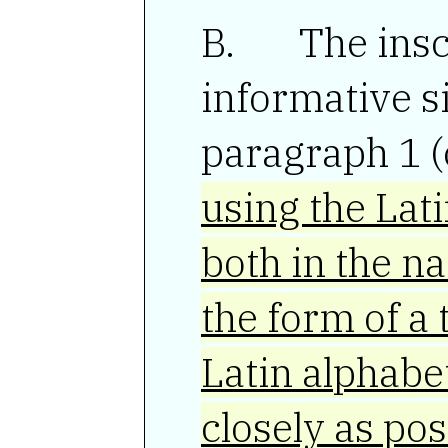
The inscri
informative sig
paragraph 1 (
using the Lati
both in the n
the form of a 
Latin alphabe
closely as pos