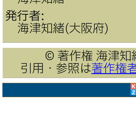
発行者:
海津知緒(大阪府)
© 著作権 海津知緒 20
引用・参照は
著作権