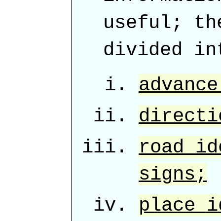
useful; th
divided in
advance
directi
road id
signs;
place i