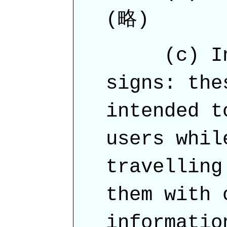
(略)
(c) Inf
signs: the
intended t
users whil
travelling
them with 
informatio