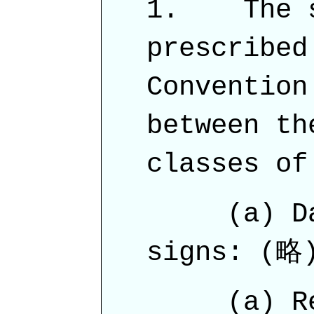
1. The s
prescribed
Convention
between th
classes of
(a) Dang
signs: (略
(a) Regu