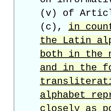
(v) of Artic
(c),
in coun
the Latin al
both in the 
and in the f
transliterat
alphabet rep
closely as p