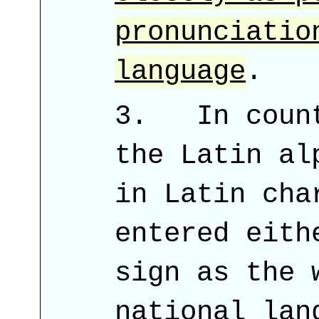
pronunciatio
language
.
In count
the Latin al
in Latin cha
entered eith
sign as the 
national lan