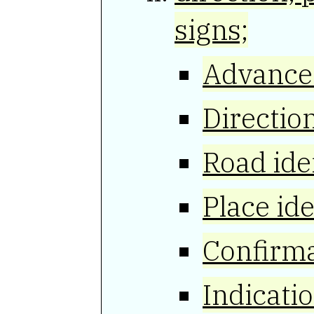
signs;
Advance 
Direction
Road iden
Place ide
Confirma
Indicatio