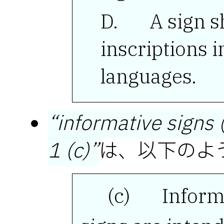
A sign sha
inscriptions 
languages.
informative signs (
1 (c)
は、以下のよ
(c) Informati