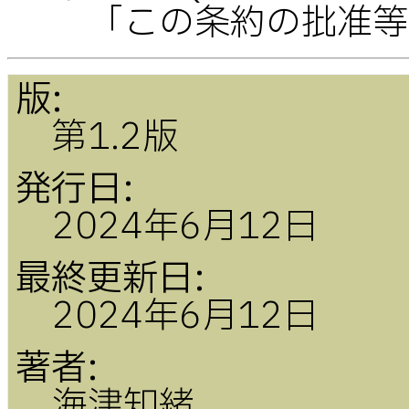
「この条約の批准等
版:
第1.2版
発行日:
2024年6月12日
最終更新日:
2024年6月12日
著者:
海津知緒