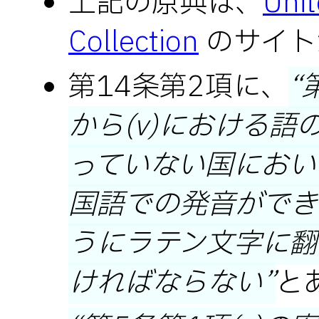
上記の原典は、
Unit
Collection
のサイト
第14条第2項に、
から(v)における
っていない国におい
国語での発音ができ
うにラテン文字に翻
ければならない
と