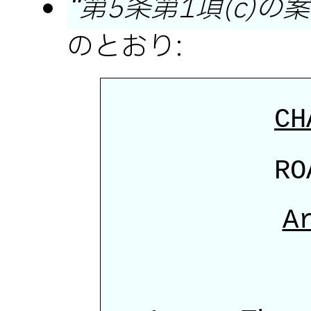
第5条第1項(c)の案
のとおり:
CH
RO
A