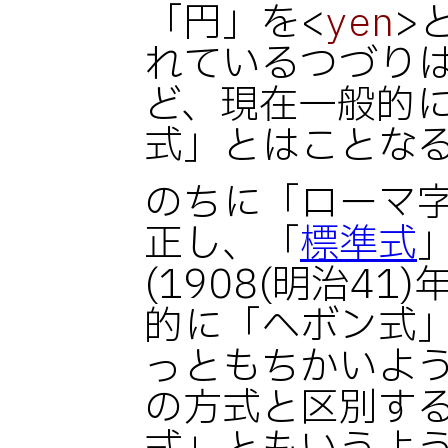
「円」を<
>
yen
れているつづりは
ど、現在一般的
式」とはことな
のちに「ローマ
正し、「
標準式
(1908(明治41
的に「ヘボン式
っともちかいよ
の方式と区別す