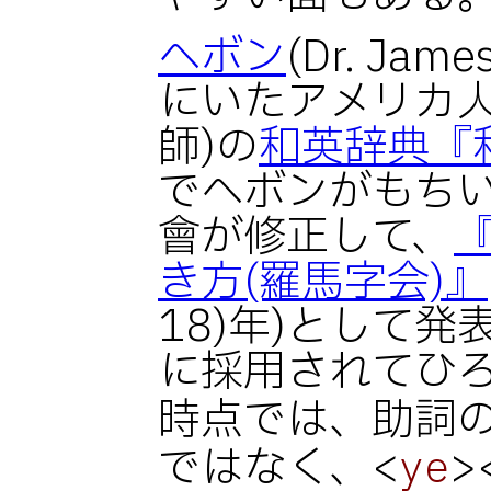
ヘボン
(Dr. Jame
にいたアメリカ
師)の
和英辞典『
でヘボンがもち
會が修正して、
き方(羅馬字会)』
18)年)として発
に採用されてひ
時点では、助詞
ではなく、<
>
ye