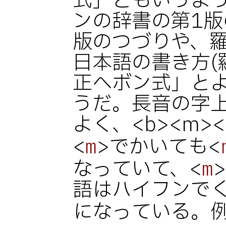
式」ともいうよ
ンの辞書の第1版
版のつづりや、
日本語の書き方(
正ヘボン式」と
うだ。長音の字上
よく、<b><m>
<
>でかいても<
m
なっていて、<
m
語はハイフンでく
になっている。例