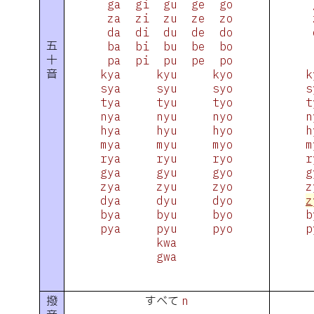
 ga  gi  gu  ge  go

 
 za  zi  zu  ze  zo

 
 da  di  du  de  do

 
五
 ba  bi  bu  be  bo

 
十
 pa  pi  pu  pe  po

 
音
kya     kyu     kyo

k
sya     syu     syo

s
tya     tyu     tyo

t
nya     nyu     nyo

n
hya     hyu     hyo

h
mya     myu     myo

m
rya     ryu     ryo

r
gya     gyu     gyo

g
zya     zyu     zyo

dya     dyu     dyo

z
bya     byu     byo

b
pya     pyu     pyo

p
kwa

gwa

撥
すべて
n