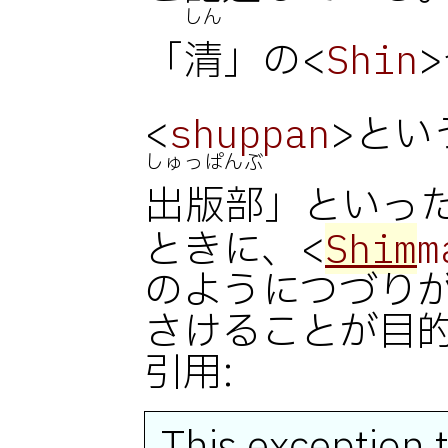
しん
「
清
」の<
Shin
<
>とい
shuppan
しゅっぱんぶ
出版部
」といっ
ときに、<
Shim
m
のようにつづり
さけることが目
引用: