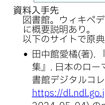
資料入手先
図書館。ウィキペデ
に概要説明あり。
以下のサイトで原典
田中館愛橘(著).
集』. 日本のローマ
書館デジタルコレ
https://dl.ndl.g