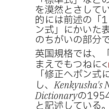
「標準式」など
を漠然とさして
的には前述の「1
ン式」にかいた
のちがいの部分
英国規格では、「ん
まえでもつねに<
「修正ヘボン式
し、
Kenkyusha's 
の19
Dictionary
と記述している