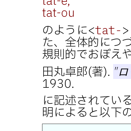
tat-e,
tat-ou
のように<
tat-
た、全体的につ
規則的でおぼえ
田丸卓郎(著).
"
1930.
に記述されてい
明によると以下