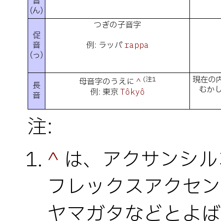
音
(ん)
つぎの子音字
促
音
例: ラッパ
rappa
(っ)
現在の
(注1
母音字のうえに
^
長
むか
例: 東京
Tôkyô
音
注:
は、アクサンシル
^
フレックスアクセン
ヤマガタなどとよば