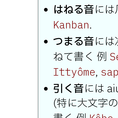
はねる音
には
.
Kanban
つまる音
には
ねて書く 例
S
,
Ittyôme
sa
引く音
には a
(特に大文字