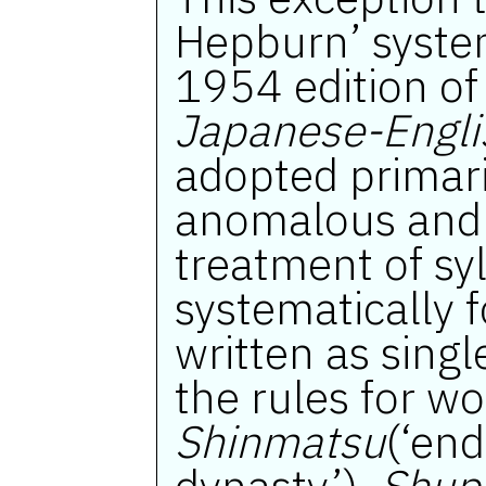
This exception 
Hepburn’ system
1954 edition o
Japanese-Engli
adopted primari
anomalous and 
treatment of syl
systematically
written as sing
the rules for wor
Shinmatsu
(‘end