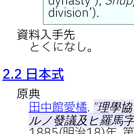
dynasty’),
Shup
division’).
資料入手先
とくになし。
2.2 日本式
原典
田中館愛橘
.
"理學
ルノ發議及ヒ羅馬字
1885(明治18)年, 第1