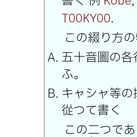
書く 例
Kôbe
.
TOOKYOO
この綴り方の
五十音圖の各
ふ。
キャシャ等の
從つて書く
この二つであ