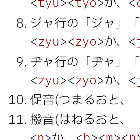
<
><
>か、<
tyu
tyo
ジャ行の「ジャ」「
<
><
>か、<
zyu
zyo
ヂャ行の「ヂャ」「
<
><
>か、<
zyu
zyo
促音(つまるおと、
撥音(はねるおと、
か、<
><
><
<
n
>
b
m
p