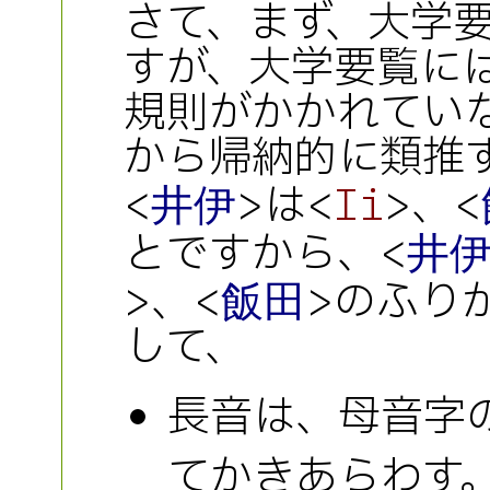
さて、まず、大学
すが、大学要覧に
規則がかかれていな
から帰納的に類推
<
>は<
>、<
井伊
Ii
とですから、<
井
>、<
>のふり
飯田
して、
長音は、母音字
てかきあらわす