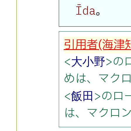
。
Īda
引用者(海津
<
>の
大小野
めは、マクロ
<
>のロ
飯田
は、マクロン