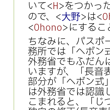
いて<
>をつかっ
H
ので、<
>は<
大野
O
<
>にするこ
Ohono
ちなみに、パスポ
務所では「ヘボン
外務省でもふだん
いますが、「長音
部分が「ヘボン式
は外務省では認識
こまれると、「じ