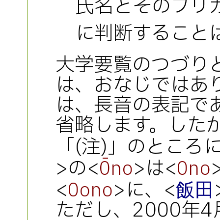
氏名とそのフリ
に判断すること
大学要覧のつづり
は、おなじではあ
は、長音の表記で
省略します。した
「(注)」のところ
>の<
>は<
Ōno
Ono
<
>に、<
Oono
飯田
ただし、2000年