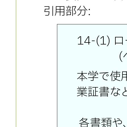
引用部分:
14-(1
本学で使
業証書な
各書類や