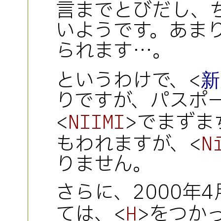
言までとびだし、
いようです。あま
られます…。
というわけで、<
新
りですが、パスポ
<
>でまずま
NIIMI
もわれますが、<
N
りません。
さらに、2000年
ては、<
>をつか
H