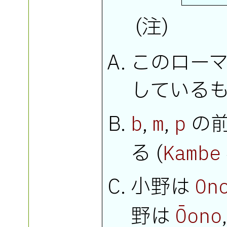
(注)
このロー
している
,
,
の
b
m
p
る (
Kambe
小野は
On
野は
Ōono