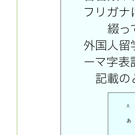
フリガナ
綴っ
外国人留
ーマ字表
記載の
 A  
 あ 